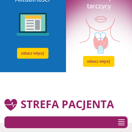
STREFA PACJENTA
Stref
pacje