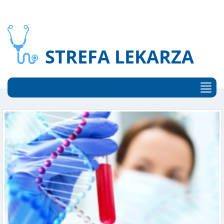
STREFA LEKARZA
Stref
pacje