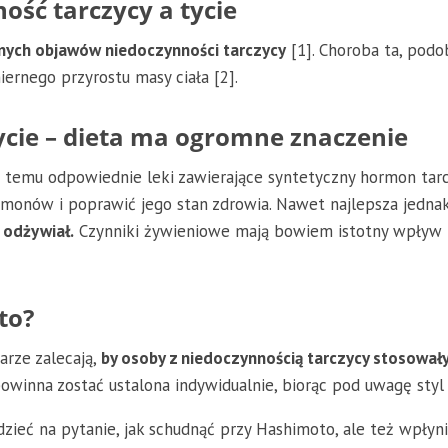
ność tarczycy a tycie
wnych objawów niedoczynności tarczycy
[1]. Choroba ta, podob
ernego przyrostu masy ciała [2].
ycie – dieta ma ogromne znaczenie
żą temu odpowiednie leki zawierające syntetyczny hormon tar
onów i poprawić jego stan zdrowia. Nawet najlepsza jednak 
ę odżywiał.
Czynniki żywieniowe mają bowiem istotny wpływ 
to?
arze zalecają,
by osoby z niedoczynnością tarczycy stosował
winna zostać ustalona indywidualnie, biorąc pod uwagę styl i 
dzieć na pytanie, jak schudnąć przy Hashimoto, ale też wpłyn