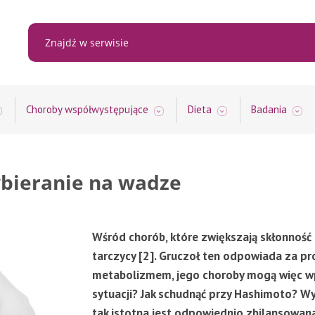
Choroby współwystępujące
Dieta
Badania
ybieranie na wadze
Wśród chorób, które zwiększają skłonność 
tarczycy [2]. Gruczoł ten odpowiada za pr
metabolizmem, jego choroby mogą więc wpł
sytuacji? Jak schudnąć przy Hashimoto? W
tak istotna jest odpowiednio zbilansowana