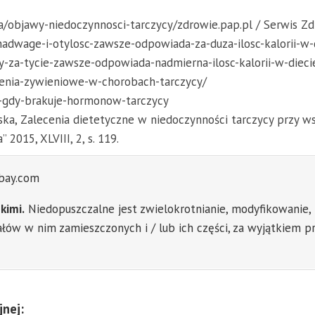
a/objawy-niedoczynnosci-tarczycy/
zdrowie.pap.pl / Serwis Z
-nadwage-i-otylosc-zawsze-odpowiada-za-duza-ilosc-kalorii-w-
y-za-tycie-zawsze-odpowiada-nadmierna-ilosc-kalorii-w-dieci
ecenia-zywieniowe-w-chorobach-tarczycy/
o-gdy-brakuje-hormonow-tarczycy
lska, Zalecenia dietetyczne w niedoczynności tarczycy przy
2015, XLVIII, 2, s. 119.
bay.com
kimi.
Niedopuszczalne jest zwielokrotnianie, modyfikowanie, 
riałów w nim zamieszczonych i / lub ich części, za wyjątkie
jnej: