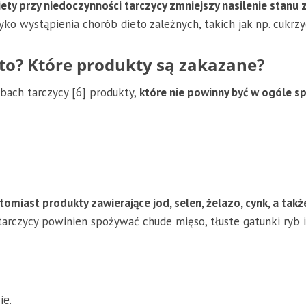
ety przy niedoczynności tarczycy zmniejszy nasilenie stan
zyko wystąpienia chorób dieto zależnych, takich jak np. cukrzy
to? Które produkty są zakazane?
ach tarczycy [6] produkty,
które nie powinny być w ogóle 
omiast produkty zawierające jod, selen, żelazo, cynk, a ta
tarczycy powinien spożywać chude mięso, tłuste gatunki ryb i
ie.