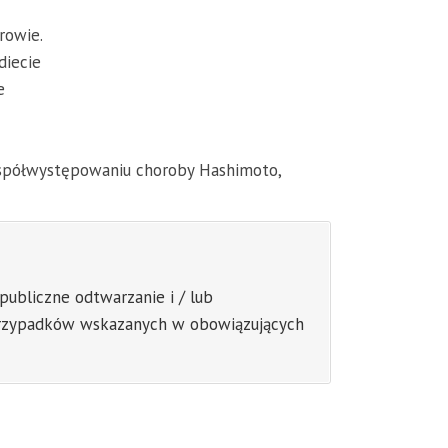
drowie.
diecie
e
 współwystępowaniu choroby Hashimoto,
publiczne odtwarzanie i / lub
m przypadków wskazanych w obowiązujących