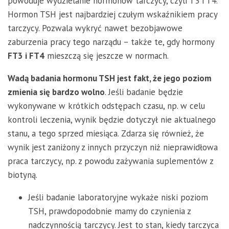
powoduje wydzielanie hormonów tarczycy, czyli T3 i T4.
Hormon TSH jest najbardziej czułym wskaźnikiem pracy
tarczycy. Pozwala wykryć nawet bezobjawowe
zaburzenia pracy tego narządu – także te, gdy hormony
FT3 i FT4
mieszczą się jeszcze w normach.
Wadą badania hormonu TSH jest fakt, że jego poziom
zmienia się bardzo wolno
. Jeśli badanie będzie
wykonywane w krótkich odstępach czasu, np. w celu
kontroli leczenia, wynik będzie dotyczył nie aktualnego
stanu, a tego sprzed miesiąca. Zdarza się również, że
wynik jest zaniżony z innych przyczyn niż nieprawidłowa
praca tarczycy, np. z powodu zażywania suplementów z
biotyną.
Jeśli badanie laboratoryjne wykaże niski poziom
TSH, prawdopodobnie mamy do czynienia z
nadczynnością tarczycy. Jest to stan, kiedy tarczyca