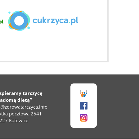
spieramy tarczycę
iadomą dietą”
o@zdrowatarczyca.info
ytka pocztowa 2541
227 Katowice