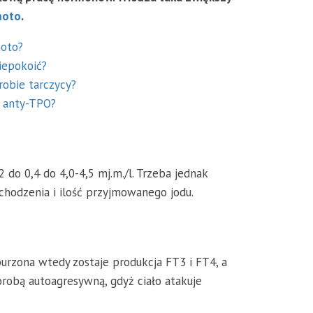
moto
.
moto?
iepokoić?
obie tarczycy?
 anty-TPO?
do 0,4 do 4,0-4,5 mj.m./l. Trzeba jednak
chodzenia i ilość przyjmowanego jodu.
burzona wtedy zostaje produkcja FT3 i FT4, a
robą autoagresywną, gdyż ciało atakuje