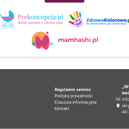
„W
Regulamin serwisu
św
Polityka prywatności
inf
Klauzula informacyjna
skr
Kontakt
40-