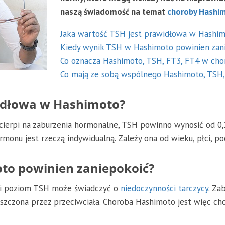
naszą świadomość na temat
choroby Hashi
Jaka wartość TSH jest prawidłowa w Hashi
Kiedy wynik TSH w Hashimoto powinien zan
Co oznacza Hashimoto, TSH, FT3, FT4 w chor
Co mają ze sobą wspólnego Hashimoto, TSH,
widłowa w Hashimoto?
ierpi na zaburzenia hormonalne, TSH powinno wynosić od 0,2 
monu jest rzeczą indywidualną. Zależy ona od wieku, płci, po
to powinien zaniepokoić?
ki poziom TSH może świadczyć o
niedoczynności tarczycy
. Za
szczona przez przeciwciała. Choroba Hashimoto jest więc cho