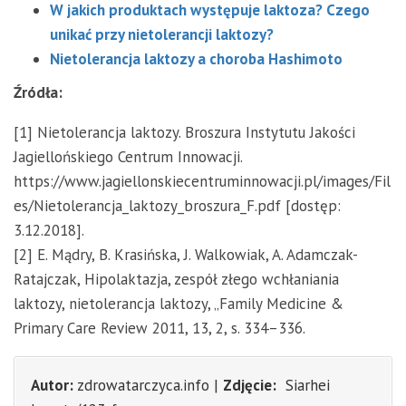
W jakich produktach występuje laktoza? Czego
unikać przy nietolerancji laktozy?
Nietolerancja laktozy a choroba Hashimoto
Źródła:
[1] Nietolerancja laktozy. Broszura Instytutu Jakości
Jagiellońskiego Centrum Innowacji.
https://www.jagiellonskiecentruminnowacji.pl/images/Fil
es/Nietolerancja_laktozy_broszura_F.pdf [dostęp:
3.12.2018].
[2] E. Mądry, B. Krasińska, J. Walkowiak, A. Adamczak-
Ratajczak, Hipolaktazja, zespół złego wchłaniania
laktozy, nietolerancja laktozy, „Family Medicine &
Primary Care Review 2011, 13, 2, s. 334–336.
Autor:
zdrowatarczyca.info |
Zdjęcie:
Siarhei