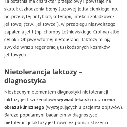
Ta ostatnia ma charakter przejściowy i powstaje na
skutek uszkodzenia błony śluzowej jelita cienkiego, np.
po przebytej antybiotykoterapii, infekcji żołądkowo-
jelitowej (tzw. „jelitówce”), w przebiegu nieswoistego
zapalenia jelit (np. choroby Leśniowskiego-Crohna) albo
celiakii. Objawy wtórnej nietolerancji laktozy mijają
zwykle wraz z regeneracją uszkodzonych kosmków
jelitowych.
Nietolerancja laktozy –
diagnostyka
Niezbędnym elementem diagnostyki nietolerancji
laktozy jest szczegółowy
wywiad lekarski
oraz
ocena
obrazu klinicznego
(występujących u pacjenta objawów).
Bardzo popularnym badaniem w diagnostyce
nietolerancji laktozy jest również pomiar stężenia