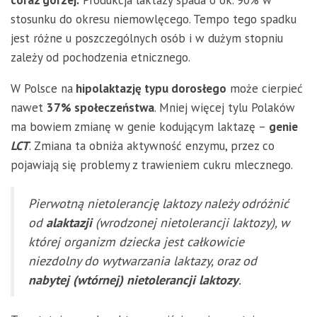
coraz gorzej.
Produkcja laktazy spada o ok. 90% w
stosunku do okresu niemowlęcego. Tempo tego spadku
jest różne u poszczególnych osób i w dużym stopniu
zależy od pochodzenia etnicznego.
W Polsce na
hipolaktazję typu dorosłego
może cierpieć
nawet
37% społeczeństwa
. Mniej więcej tylu Polaków
ma bowiem zmianę w genie kodującym laktazę –
genie
LCT
. Zmiana ta obniża aktywność enzymu, przez co
pojawiają się problemy z trawieniem cukru mlecznego.
Pierwotną nietolerancję laktozy należy odróżnić
od
alaktazji
(wrodzonej nietolerancji laktozy), w
której organizm dziecka jest całkowicie
niezdolny do wytwarzania laktazy, oraz od
nabytej (wtórnej) nietolerancji laktozy
.